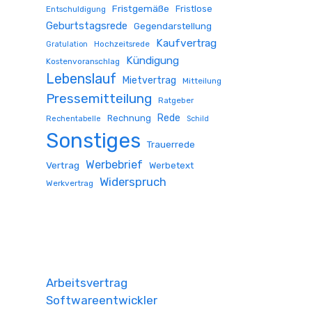
Fristgemäße
Fristlose
Entschuldigung
Geburtstagsrede
Gegendarstellung
Kaufvertrag
Hochzeitsrede
Gratulation
Kündigung
Kostenvoranschlag
Lebenslauf
Mietvertrag
Mitteilung
Pressemitteilung
Ratgeber
Rede
Rechnung
Rechentabelle
Schild
Sonstiges
Trauerrede
Werbebrief
Vertrag
Werbetext
Widerspruch
Werkvertrag
Arbeitsvertrag
Softwareentwickler