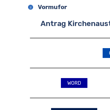
Zum
Vormufor
Inhalt
springen
Antrag Kirchenaust
WORD