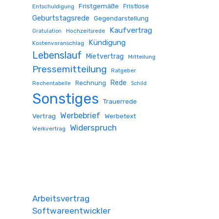
Fristgemäße
Fristlose
Entschuldigung
Geburtstagsrede
Gegendarstellung
Kaufvertrag
Hochzeitsrede
Gratulation
Kündigung
Kostenvoranschlag
Lebenslauf
Mietvertrag
Mitteilung
Pressemitteilung
Ratgeber
Rede
Rechnung
Rechentabelle
Schild
Sonstiges
Trauerrede
Werbebrief
Vertrag
Werbetext
Widerspruch
Werkvertrag
Arbeitsvertrag
Softwareentwickler