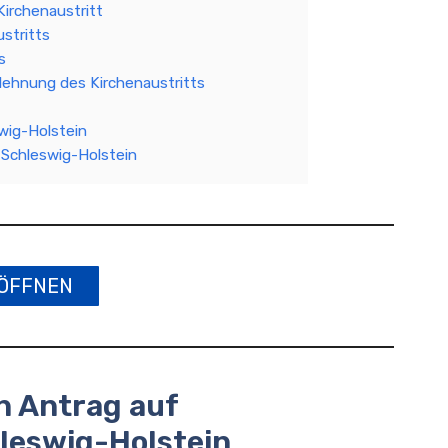
irchenaustritt
stritts
s
lehnung des Kirchenaustritts
swig-Holstein
t Schleswig-Holstein
ÖFFNEN
n Antrag auf
hleswig-Holstein