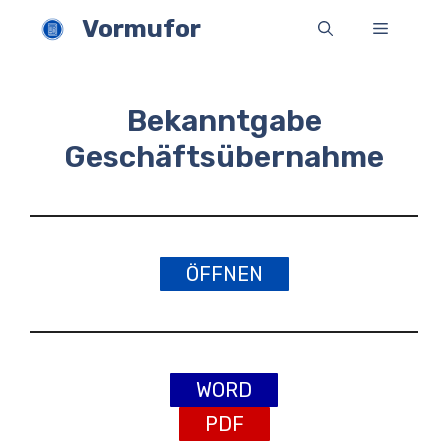
Zum
Vormufor
Menü
Inhalt
springen
Bekanntgabe
Geschäftsübernahme
ÖFFNEN
WORD
PDF