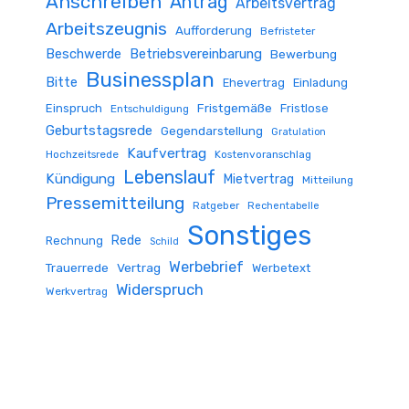
Anschreiben
Antrag
Arbeitsvertrag
Arbeitszeugnis
Aufforderung
Befristeter
Beschwerde
Betriebsvereinbarung
Bewerbung
Businessplan
Bitte
Ehevertrag
Einladung
Fristgemäße
Einspruch
Fristlose
Entschuldigung
Geburtstagsrede
Gegendarstellung
Gratulation
Kaufvertrag
Hochzeitsrede
Kostenvoranschlag
Lebenslauf
Kündigung
Mietvertrag
Mitteilung
Pressemitteilung
Ratgeber
Rechentabelle
Sonstiges
Rede
Rechnung
Schild
Werbebrief
Trauerrede
Vertrag
Werbetext
Widerspruch
Werkvertrag