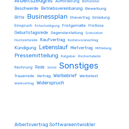
Arbeitszeugnis
Aufforderung
Befristeter
Beschwerde
Betriebsvereinbarung
Bewerbung
Businessplan
Bitte
Ehevertrag
Einladung
Fristgemäße
Einspruch
Fristlose
Entschuldigung
Geburtstagsrede
Gegendarstellung
Gratulation
Kaufvertrag
Hochzeitsrede
Kostenvoranschlag
Lebenslauf
Kündigung
Mietvertrag
Mitteilung
Pressemitteilung
Ratgeber
Rechentabelle
Sonstiges
Rede
Rechnung
Schild
Werbebrief
Trauerrede
Vertrag
Werbetext
Widerspruch
Werkvertrag
Arbeitsvertrag Softwareentwickler