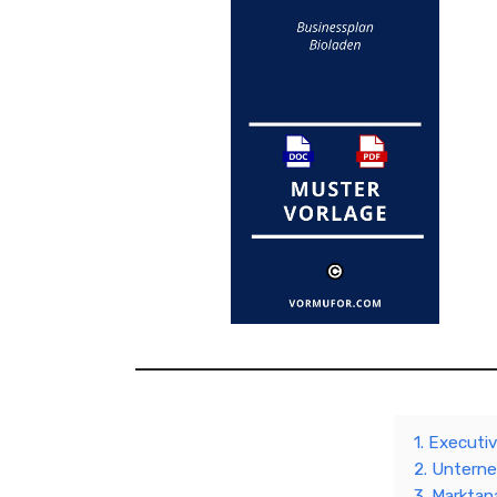
1. Execut
2. Untern
3. Marktan