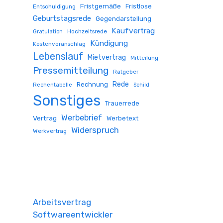
Fristgemäße
Fristlose
Entschuldigung
Geburtstagsrede
Gegendarstellung
Kaufvertrag
Hochzeitsrede
Gratulation
Kündigung
Kostenvoranschlag
Lebenslauf
Mietvertrag
Mitteilung
Pressemitteilung
Ratgeber
Rede
Rechnung
Rechentabelle
Schild
Sonstiges
Trauerrede
Werbebrief
Vertrag
Werbetext
Widerspruch
Werkvertrag
Arbeitsvertrag
Softwareentwickler