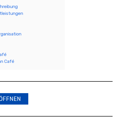
hreibung
tleistungen
ganisation
afé
an Café
ÖFFNEN