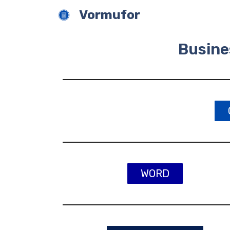
Zum
Vormufor
Inhalt
springen
Busine
WORD