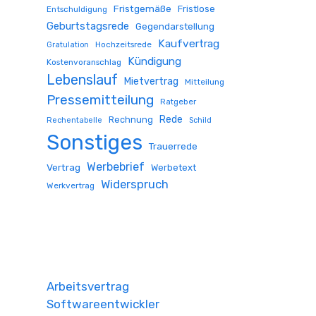
Fristgemäße
Fristlose
Entschuldigung
Geburtstagsrede
Gegendarstellung
Kaufvertrag
Hochzeitsrede
Gratulation
Kündigung
Kostenvoranschlag
Lebenslauf
Mietvertrag
Mitteilung
Pressemitteilung
Ratgeber
Rede
Rechnung
Rechentabelle
Schild
Sonstiges
Trauerrede
Werbebrief
Vertrag
Werbetext
Widerspruch
Werkvertrag
Arbeitsvertrag
Softwareentwickler