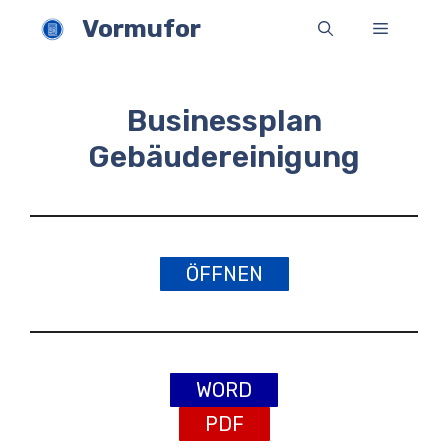
Zum
Vormufor
Menü
Inhalt
springen
Businessplan
Gebäudereinigung
ÖFFNEN
WORD
PDF