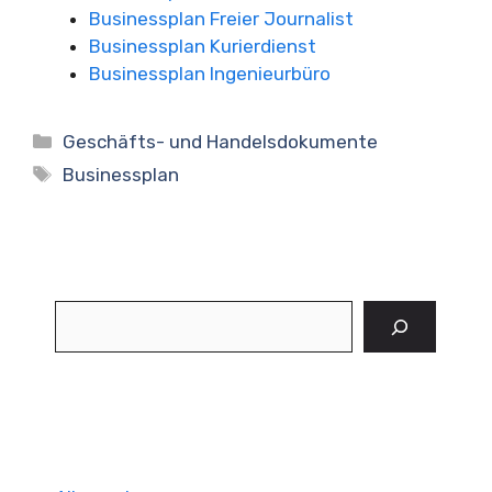
Businessplan Freier Journalist
Businessplan Kurierdienst
Businessplan Ingenieurbüro
Kategorien
Geschäfts- und Handelsdokumente
Schlagwörter
Businessplan
Suchen