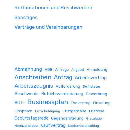
Reklamationen und Beschwerden
Sonstiges
Verträge und Vereinbarungen
Abmahnung
AGB
Anmeldung
Anfrage
Angebot
Anschreiben
Antrag
Arbeitsvertrag
Arbeitszeugnis
Aufforderung
Befristeter
Beschwerde
Betriebsvereinbarung
Bewerbung
Businessplan
Bitte
Ehevertrag
Einladung
Fristgemäße
Einspruch
Fristlose
Entschuldigung
Geburtstagsrede
Gegendarstellung
Gratulation
Kaufvertrag
Hochzeitsrede
Kostenvoranschlag