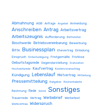
Abmahnung
AGB
Anmeldung
Anfrage
Angebot
Anschreiben
Antrag
Arbeitsvertrag
Arbeitszeugnis
Aufforderung
Befristeter
Beschwerde
Betriebsvereinbarung
Bewerbung
Businessplan
Bitte
Ehevertrag
Einladung
Fristgemäße
Einspruch
Fristlose
Entschuldigung
Geburtstagsrede
Gegendarstellung
Gratulation
Kaufvertrag
Hochzeitsrede
Kostenvoranschlag
Lebenslauf
Kündigung
Mietvertrag
Mitteilung
Pressemitteilung
Ratgeber
Rechentabelle
Sonstiges
Rede
Rechnung
Schild
Werbebrief
Trauerrede
Vertrag
Werbetext
Widerspruch
Werkvertrag