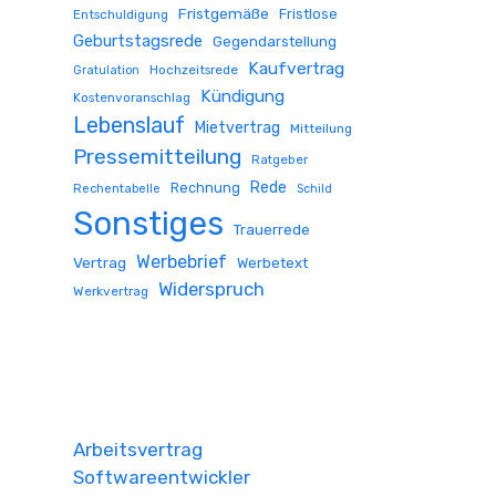
Fristgemäße
Fristlose
Entschuldigung
Geburtstagsrede
Gegendarstellung
Kaufvertrag
Hochzeitsrede
Gratulation
Kündigung
Kostenvoranschlag
Lebenslauf
Mietvertrag
Mitteilung
Pressemitteilung
Ratgeber
Rede
Rechnung
Rechentabelle
Schild
Sonstiges
Trauerrede
Werbebrief
Vertrag
Werbetext
Widerspruch
Werkvertrag
Arbeitsvertrag
Softwareentwickler