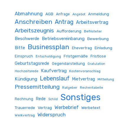
Abmahnung
AGB
Anmeldung
Anfrage
Angebot
Anschreiben
Antrag
Arbeitsvertrag
Arbeitszeugnis
Aufforderung
Befristeter
Beschwerde
Betriebsvereinbarung
Bewerbung
Businessplan
Bitte
Ehevertrag
Einladung
Fristgemäße
Einspruch
Fristlose
Entschuldigung
Geburtstagsrede
Gegendarstellung
Gratulation
Kaufvertrag
Hochzeitsrede
Kostenvoranschlag
Lebenslauf
Kündigung
Mietvertrag
Mitteilung
Pressemitteilung
Ratgeber
Rechentabelle
Sonstiges
Rede
Rechnung
Schild
Werbebrief
Trauerrede
Vertrag
Werbetext
Widerspruch
Werkvertrag