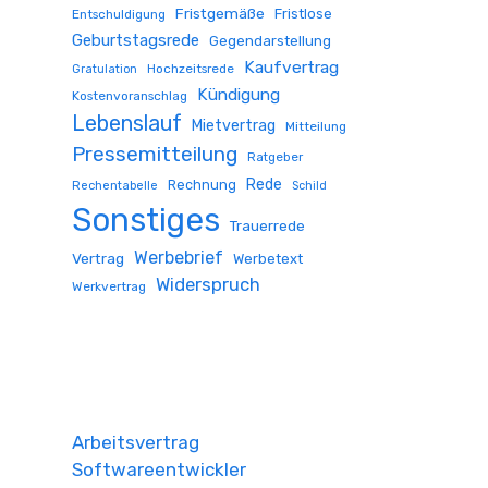
Fristgemäße
Fristlose
Entschuldigung
Geburtstagsrede
Gegendarstellung
Kaufvertrag
Hochzeitsrede
Gratulation
Kündigung
Kostenvoranschlag
Lebenslauf
Mietvertrag
Mitteilung
Pressemitteilung
Ratgeber
Rede
Rechnung
Rechentabelle
Schild
Sonstiges
Trauerrede
Werbebrief
Vertrag
Werbetext
Widerspruch
Werkvertrag
Arbeitsvertrag
Softwareentwickler