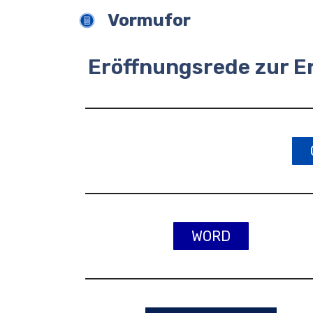
Zum
Vormufor
Inhalt
springen
Eröffnungsrede zur E
WORD