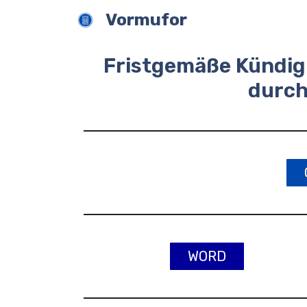
Zum
Vormufor
Inhalt
springen
Fristgemäße Kündi
durch
WORD