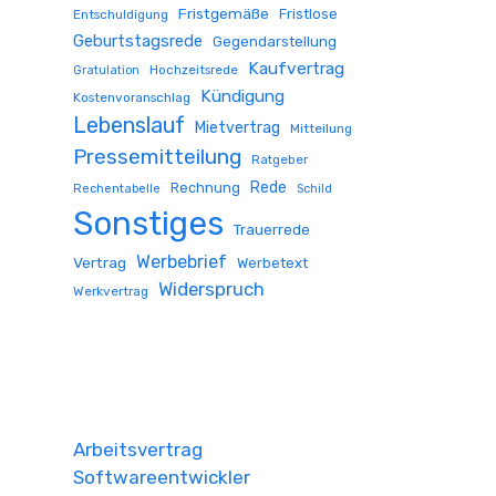
Fristgemäße
Fristlose
Entschuldigung
Geburtstagsrede
Gegendarstellung
Kaufvertrag
Hochzeitsrede
Gratulation
Kündigung
Kostenvoranschlag
Lebenslauf
Mietvertrag
Mitteilung
Pressemitteilung
Ratgeber
Rede
Rechnung
Rechentabelle
Schild
Sonstiges
Trauerrede
Werbebrief
Vertrag
Werbetext
Widerspruch
Werkvertrag
Arbeitsvertrag
Softwareentwickler