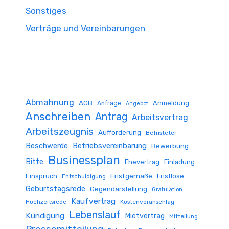
Sonstiges
Verträge und Vereinbarungen
Abmahnung
AGB
Anmeldung
Anfrage
Angebot
Anschreiben
Antrag
Arbeitsvertrag
Arbeitszeugnis
Aufforderung
Befristeter
Beschwerde
Betriebsvereinbarung
Bewerbung
Businessplan
Bitte
Ehevertrag
Einladung
Fristgemäße
Einspruch
Fristlose
Entschuldigung
Geburtstagsrede
Gegendarstellung
Gratulation
Kaufvertrag
Hochzeitsrede
Kostenvoranschlag
Lebenslauf
Kündigung
Mietvertrag
Mitteilung