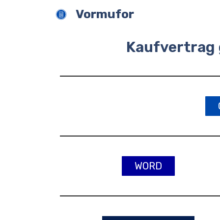
Zum
Vormufor
Inhalt
springen
Kaufvertrag
WORD