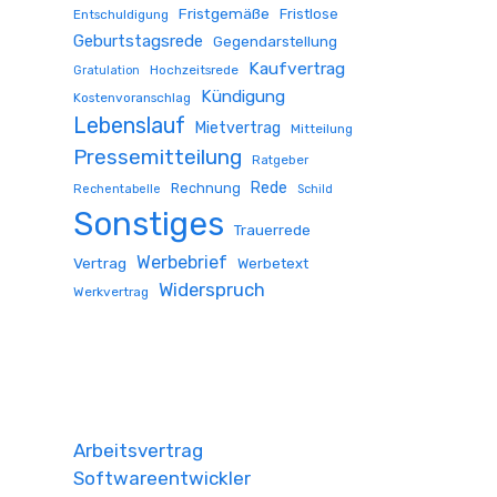
Fristgemäße
Fristlose
Entschuldigung
Geburtstagsrede
Gegendarstellung
Kaufvertrag
Hochzeitsrede
Gratulation
Kündigung
Kostenvoranschlag
Lebenslauf
Mietvertrag
Mitteilung
Pressemitteilung
Ratgeber
Rede
Rechnung
Rechentabelle
Schild
Sonstiges
Trauerrede
Werbebrief
Vertrag
Werbetext
Widerspruch
Werkvertrag
Arbeitsvertrag
Softwareentwickler