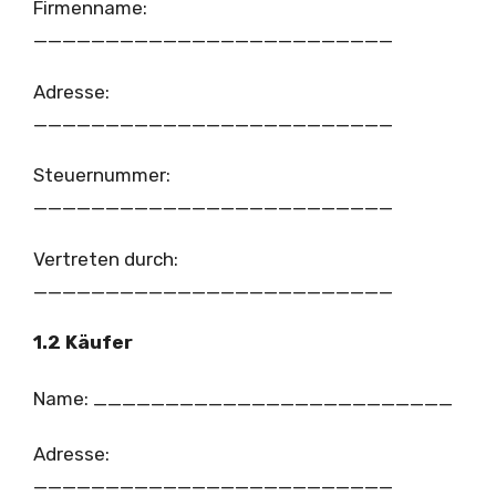
Firmenname:
_________________________
Adresse:
_________________________
Steuernummer:
_________________________
Vertreten durch:
_________________________
1.2 Käufer
Name: _________________________
Adresse:
_________________________