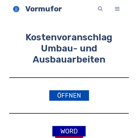
Zum
Vormufor
Menü
Inhalt
springen
Kostenvoranschlag
Umbau- und
Ausbauarbeiten
ÖFFNEN
WORD