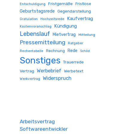
Fristgemäße
Fristlose
Entschuldigung
Geburtstagsrede
Gegendarstellung
Kaufvertrag
Hochzeitsrede
Gratulation
Kündigung
Kostenvoranschlag
Lebenslauf
Mietvertrag
Mitteilung
Pressemitteilung
Ratgeber
Rede
Rechnung
Rechentabelle
Schild
Sonstiges
Trauerrede
Werbebrief
Vertrag
Werbetext
Widerspruch
Werkvertrag
Arbeitsvertrag
Softwareentwickler