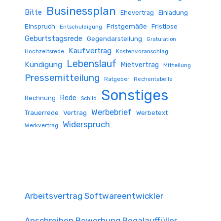
Businessplan
Bitte
Ehevertrag
Einladung
Fristgemäße
Einspruch
Fristlose
Entschuldigung
Geburtstagsrede
Gegendarstellung
Gratulation
Kaufvertrag
Hochzeitsrede
Kostenvoranschlag
Lebenslauf
Kündigung
Mietvertrag
Mitteilung
Pressemitteilung
Ratgeber
Rechentabelle
Sonstiges
Rede
Rechnung
Schild
Werbebrief
Trauerrede
Vertrag
Werbetext
Widerspruch
Werkvertrag
Arbeitsvertrag Softwareentwickler
Anschreiben Bewerbung Regalauffüller