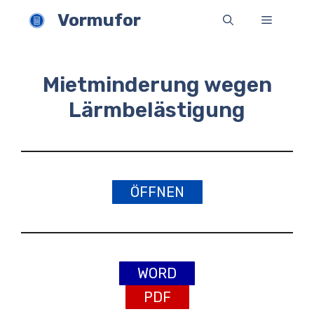
Zum
Vormufor
Menü
Inhalt
springen
Mietminderung wegen
Lärmbelästigung
ÖFFNEN
WORD
PDF