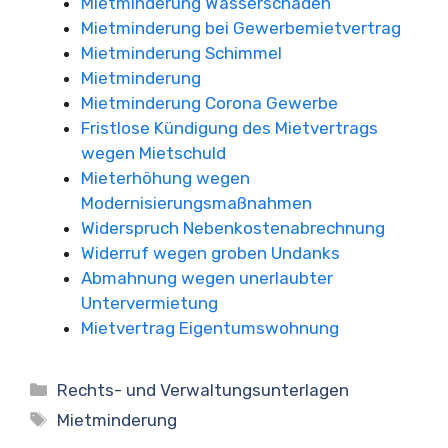
Mietminderung Wasserschaden
Mietminderung bei Gewerbemietvertrag
Mietminderung Schimmel
Mietminderung
Mietminderung Corona Gewerbe
Fristlose Kündigung des Mietvertrags
wegen Mietschuld
Mieterhöhung wegen
Modernisierungsmaßnahmen
Widerspruch Nebenkostenabrechnung
Widerruf wegen groben Undanks
Abmahnung wegen unerlaubter
Untervermietung
Mietvertrag Eigentumswohnung
Kategorien
Rechts- und Verwaltungsunterlagen
Schlagwörter
Mietminderung