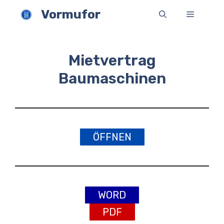
Zum
Vormufor
Menü
Inhalt
springen
Mietvertrag
Baumaschinen
ÖFFNEN
WORD
PDF