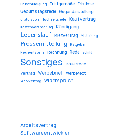
Fristgemäße
Fristlose
Entschuldigung
Geburtstagsrede
Gegendarstellung
Kaufvertrag
Hochzeitsrede
Gratulation
Kündigung
Kostenvoranschlag
Lebenslauf
Mietvertrag
Mitteilung
Pressemitteilung
Ratgeber
Rede
Rechnung
Rechentabelle
Schild
Sonstiges
Trauerrede
Werbebrief
Vertrag
Werbetext
Widerspruch
Werkvertrag
Arbeitsvertrag
Softwareentwickler