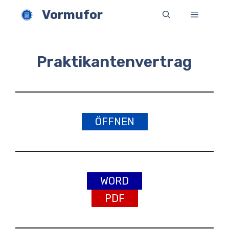
Zum
Vormufor
Menü
Inhalt
springen
Praktikantenvertrag
ÖFFNEN
WORD
PDF