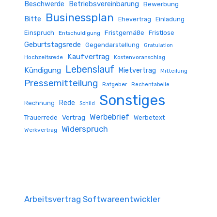
Beschwerde
Betriebsvereinbarung
Bewerbung
Businessplan
Bitte
Ehevertrag
Einladung
Fristgemäße
Einspruch
Fristlose
Entschuldigung
Geburtstagsrede
Gegendarstellung
Gratulation
Kaufvertrag
Hochzeitsrede
Kostenvoranschlag
Lebenslauf
Kündigung
Mietvertrag
Mitteilung
Pressemitteilung
Ratgeber
Rechentabelle
Sonstiges
Rede
Rechnung
Schild
Werbebrief
Trauerrede
Vertrag
Werbetext
Widerspruch
Werkvertrag
Arbeitsvertrag Softwareentwickler