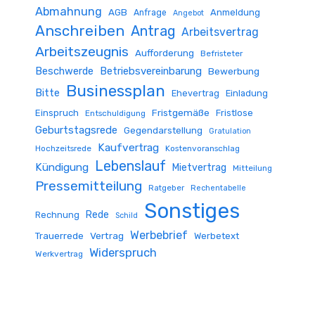
Abmahnung
AGB
Anmeldung
Anfrage
Angebot
Anschreiben
Antrag
Arbeitsvertrag
Arbeitszeugnis
Aufforderung
Befristeter
Beschwerde
Betriebsvereinbarung
Bewerbung
Businessplan
Bitte
Ehevertrag
Einladung
Fristgemäße
Einspruch
Fristlose
Entschuldigung
Geburtstagsrede
Gegendarstellung
Gratulation
Kaufvertrag
Hochzeitsrede
Kostenvoranschlag
Lebenslauf
Kündigung
Mietvertrag
Mitteilung
Pressemitteilung
Ratgeber
Rechentabelle
Sonstiges
Rede
Rechnung
Schild
Werbebrief
Trauerrede
Vertrag
Werbetext
Widerspruch
Werkvertrag