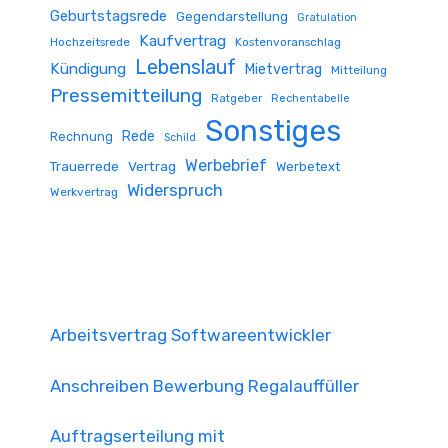
Geburtstagsrede
Gegendarstellung
Gratulation
Kaufvertrag
Hochzeitsrede
Kostenvoranschlag
Lebenslauf
Kündigung
Mietvertrag
Mitteilung
Pressemitteilung
Ratgeber
Rechentabelle
Sonstiges
Rede
Rechnung
Schild
Werbebrief
Trauerrede
Vertrag
Werbetext
Widerspruch
Werkvertrag
Arbeitsvertrag Softwareentwickler
Anschreiben Bewerbung Regalauffüller
Auftragserteilung mit