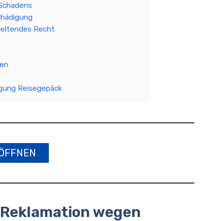
 Schadens
chädigung
geltendes Recht
gen
igung Reisegepäck
ÖFFNEN
e Reklamation wegen