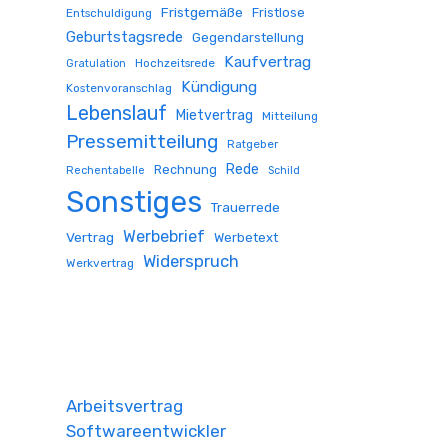
Fristgemäße
Fristlose
Entschuldigung
Geburtstagsrede
Gegendarstellung
Kaufvertrag
Hochzeitsrede
Gratulation
Kündigung
Kostenvoranschlag
Lebenslauf
Mietvertrag
Mitteilung
Pressemitteilung
Ratgeber
Rede
Rechnung
Rechentabelle
Schild
Sonstiges
Trauerrede
Werbebrief
Vertrag
Werbetext
Widerspruch
Werkvertrag
Arbeitsvertrag
Softwareentwickler