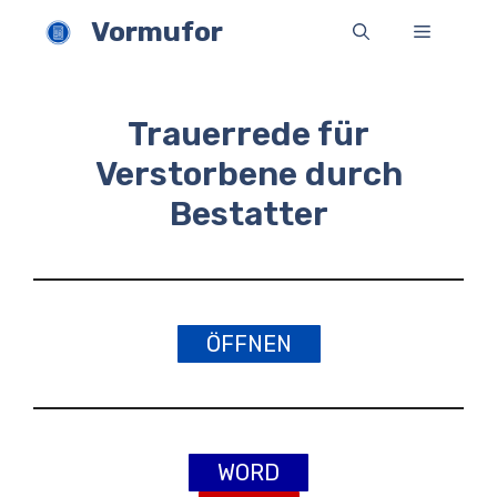
Zum
Vormufor
Menü
Inhalt
springen
Trauerrede für
Verstorbene durch
Bestatter
ÖFFNEN
WORD