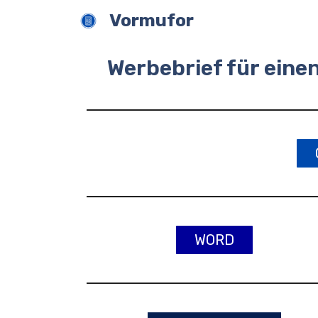
Zum
Vormufor
Inhalt
springen
Werbebrief für ein
WORD