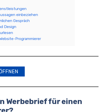
ienstleistungen
aussagen einbeziehen
önlichen Gespräch
nd Design
turlesen
n Website-Programmierer
ÖFFNEN
n Werbebrief für einen
rer?