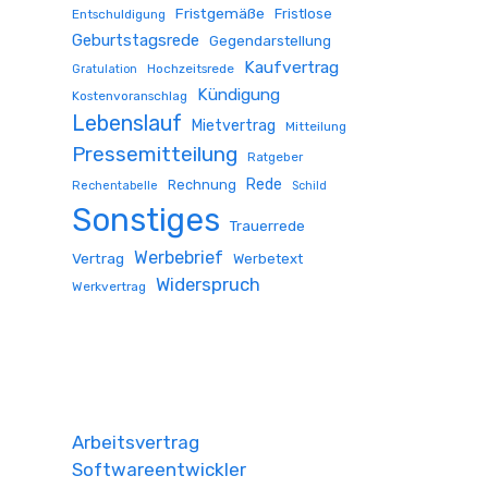
Fristgemäße
Fristlose
Entschuldigung
Geburtstagsrede
Gegendarstellung
Kaufvertrag
Hochzeitsrede
Gratulation
Kündigung
Kostenvoranschlag
Lebenslauf
Mietvertrag
Mitteilung
Pressemitteilung
Ratgeber
Rede
Rechnung
Rechentabelle
Schild
Sonstiges
Trauerrede
Werbebrief
Vertrag
Werbetext
Widerspruch
Werkvertrag
Arbeitsvertrag
Softwareentwickler