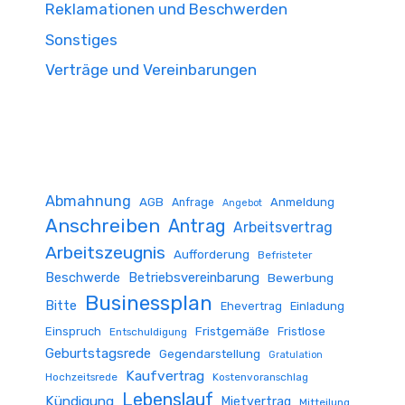
Reklamationen und Beschwerden
Sonstiges
Verträge und Vereinbarungen
Abmahnung
AGB
Anmeldung
Anfrage
Angebot
Anschreiben
Antrag
Arbeitsvertrag
Arbeitszeugnis
Aufforderung
Befristeter
Beschwerde
Betriebsvereinbarung
Bewerbung
Businessplan
Bitte
Ehevertrag
Einladung
Fristgemäße
Einspruch
Fristlose
Entschuldigung
Geburtstagsrede
Gegendarstellung
Gratulation
Kaufvertrag
Hochzeitsrede
Kostenvoranschlag
Lebenslauf
Kündigung
Mietvertrag
Mitteilung