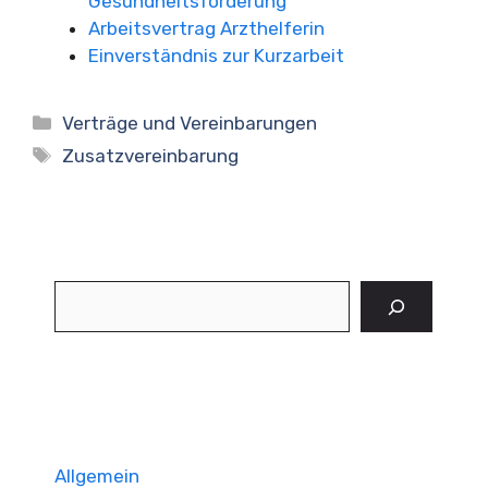
Gesundheitsförderung
Arbeitsvertrag Arzthelferin
Einverständnis zur Kurzarbeit
Kategorien
Verträge und Vereinbarungen
Schlagwörter
Zusatzvereinbarung
Suchen
Allgemein