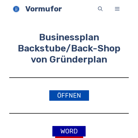
Zum
Vormufor
Menü
Inhalt
springen
Businessplan
Backstube/Back-Shop
von Gründerplan
ÖFFNEN
WORD