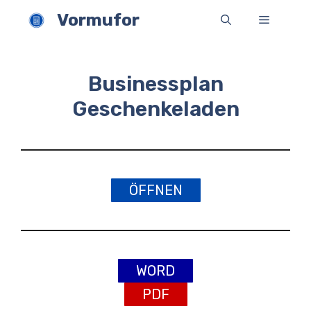
Zum
Vormufor
Menü
Inhalt
springen
Businessplan
Geschenkeladen
ÖFFNEN
WORD
PDF