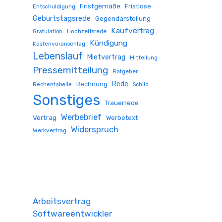
Fristgemäße
Fristlose
Entschuldigung
Geburtstagsrede
Gegendarstellung
Kaufvertrag
Hochzeitsrede
Gratulation
Kündigung
Kostenvoranschlag
Lebenslauf
Mietvertrag
Mitteilung
Pressemitteilung
Ratgeber
Rede
Rechnung
Rechentabelle
Schild
Sonstiges
Trauerrede
Werbebrief
Vertrag
Werbetext
Widerspruch
Werkvertrag
Arbeitsvertrag
Softwareentwickler