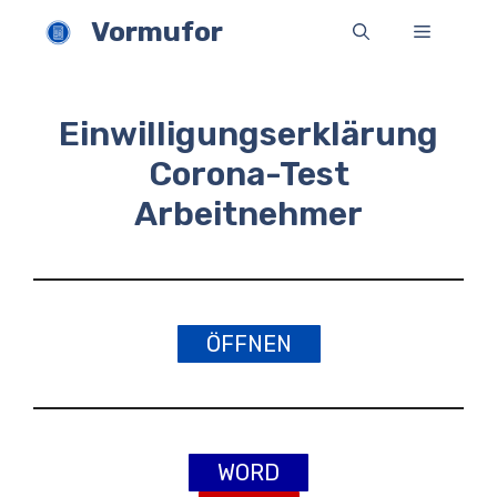
Zum
Vormufor
Menü
Inhalt
springen
Einwilligungserklärung
Corona-Test
Arbeitnehmer
ÖFFNEN
WORD