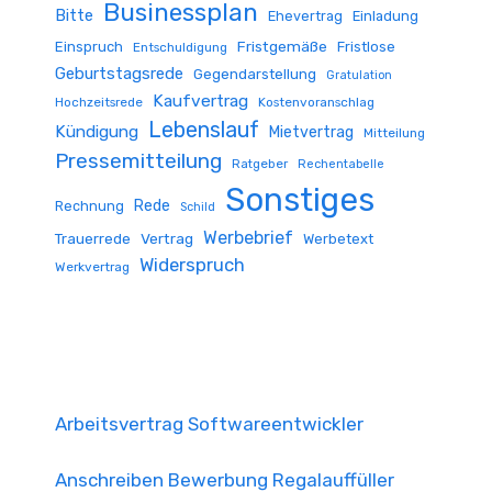
Businessplan
Bitte
Ehevertrag
Einladung
Fristgemäße
Einspruch
Fristlose
Entschuldigung
Geburtstagsrede
Gegendarstellung
Gratulation
Kaufvertrag
Hochzeitsrede
Kostenvoranschlag
Lebenslauf
Kündigung
Mietvertrag
Mitteilung
Pressemitteilung
Ratgeber
Rechentabelle
Sonstiges
Rede
Rechnung
Schild
Werbebrief
Trauerrede
Vertrag
Werbetext
Widerspruch
Werkvertrag
Arbeitsvertrag Softwareentwickler
Anschreiben Bewerbung Regalauffüller