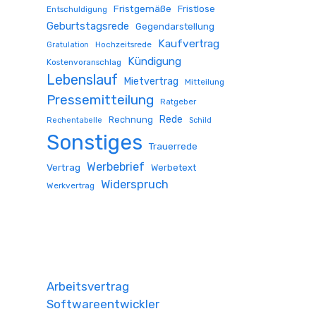
Fristgemäße
Fristlose
Entschuldigung
Geburtstagsrede
Gegendarstellung
Kaufvertrag
Hochzeitsrede
Gratulation
Kündigung
Kostenvoranschlag
Lebenslauf
Mietvertrag
Mitteilung
Pressemitteilung
Ratgeber
Rede
Rechnung
Rechentabelle
Schild
Sonstiges
Trauerrede
Werbebrief
Vertrag
Werbetext
Widerspruch
Werkvertrag
Arbeitsvertrag
Softwareentwickler