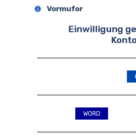
Zum
Vormufor
Inhalt
springen
Einwilligung ge
Kont
WORD