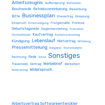
Arbeitszeugnis
Aufforderung
Befristeter
Beschwerde
Betriebsvereinbarung
Bewerbung
Businessplan
Bitte
Ehevertrag
Einladung
Fristgemäße
Einspruch
Fristlose
Entschuldigung
Geburtstagsrede
Gegendarstellung
Gratulation
Kaufvertrag
Hochzeitsrede
Kostenvoranschlag
Lebenslauf
Kündigung
Mietvertrag
Mitteilung
Pressemitteilung
Ratgeber
Rechentabelle
Sonstiges
Rede
Rechnung
Schild
Werbebrief
Trauerrede
Vertrag
Werbetext
Widerspruch
Werkvertrag
Arbeitsvertrag Softwareentwickler