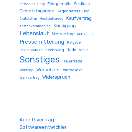
Fristgemäße
Fristlose
Entschuldigung
Geburtstagsrede
Gegendarstellung
Kaufvertrag
Hochzeitsrede
Gratulation
Kündigung
Kostenvoranschlag
Lebenslauf
Mietvertrag
Mitteilung
Pressemitteilung
Ratgeber
Rede
Rechnung
Rechentabelle
Schild
Sonstiges
Trauerrede
Werbebrief
Vertrag
Werbetext
Widerspruch
Werkvertrag
Arbeitsvertrag
Softwareentwickler