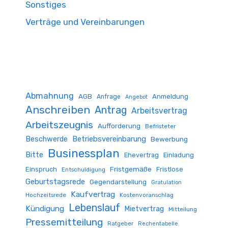
Sonstiges
Verträge und Vereinbarungen
Abmahnung
AGB
Anmeldung
Anfrage
Angebot
Anschreiben
Antrag
Arbeitsvertrag
Arbeitszeugnis
Aufforderung
Befristeter
Beschwerde
Betriebsvereinbarung
Bewerbung
Businessplan
Bitte
Ehevertrag
Einladung
Fristgemäße
Einspruch
Fristlose
Entschuldigung
Geburtstagsrede
Gegendarstellung
Gratulation
Kaufvertrag
Hochzeitsrede
Kostenvoranschlag
Lebenslauf
Kündigung
Mietvertrag
Mitteilung
Pressemitteilung
Ratgeber
Rechentabelle