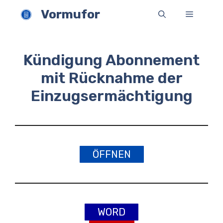
Zum
Vormufor
Menü
Inhalt
springen
Kündigung Abonnement
mit Rücknahme der
Einzugsermächtigung
ÖFFNEN
WORD