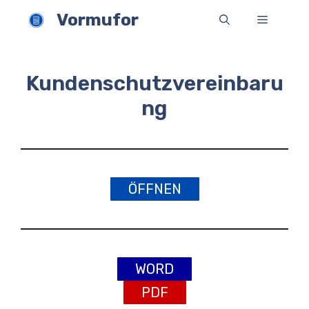
Zum
Vormufor
Menü
Inhalt
springen
Kundenschutzvereinbaru
ng
ÖFFNEN
WORD
PDF