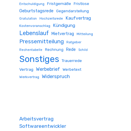
Fristgemäße
Fristlose
Entschuldigung
Geburtstagsrede
Gegendarstellung
Kaufvertrag
Hochzeitsrede
Gratulation
Kündigung
Kostenvoranschlag
Lebenslauf
Mietvertrag
Mitteilung
Pressemitteilung
Ratgeber
Rede
Rechnung
Rechentabelle
Schild
Sonstiges
Trauerrede
Werbebrief
Vertrag
Werbetext
Widerspruch
Werkvertrag
Arbeitsvertrag
Softwareentwickler