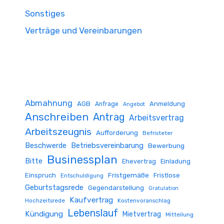
Sonstiges
Verträge und Vereinbarungen
Abmahnung
AGB
Anmeldung
Anfrage
Angebot
Anschreiben
Antrag
Arbeitsvertrag
Arbeitszeugnis
Aufforderung
Befristeter
Beschwerde
Betriebsvereinbarung
Bewerbung
Businessplan
Bitte
Ehevertrag
Einladung
Fristgemäße
Einspruch
Fristlose
Entschuldigung
Geburtstagsrede
Gegendarstellung
Gratulation
Kaufvertrag
Hochzeitsrede
Kostenvoranschlag
Lebenslauf
Kündigung
Mietvertrag
Mitteilung