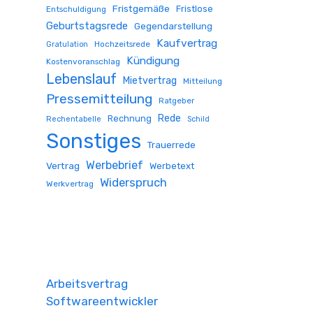
Fristgemäße
Fristlose
Entschuldigung
Geburtstagsrede
Gegendarstellung
Kaufvertrag
Hochzeitsrede
Gratulation
Kündigung
Kostenvoranschlag
Lebenslauf
Mietvertrag
Mitteilung
Pressemitteilung
Ratgeber
Rede
Rechnung
Rechentabelle
Schild
Sonstiges
Trauerrede
Werbebrief
Vertrag
Werbetext
Widerspruch
Werkvertrag
Arbeitsvertrag
Softwareentwickler