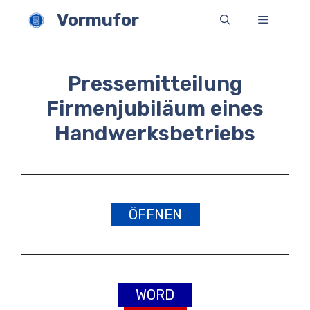
Zum
Vormufor
Menü
Inhalt
springen
Pressemitteilung
Firmenjubiläum eines
Handwerksbetriebs
ÖFFNEN
WORD