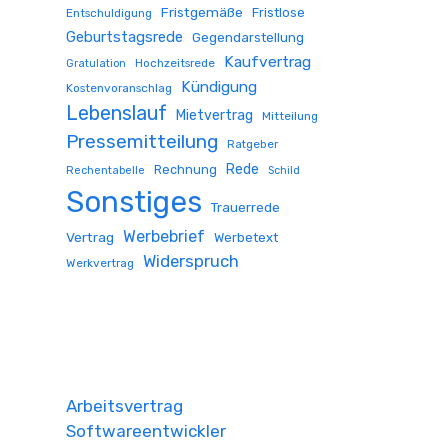
Fristgemäße
Fristlose
Entschuldigung
Geburtstagsrede
Gegendarstellung
Kaufvertrag
Hochzeitsrede
Gratulation
Kündigung
Kostenvoranschlag
Lebenslauf
Mietvertrag
Mitteilung
Pressemitteilung
Ratgeber
Rede
Rechnung
Rechentabelle
Schild
Sonstiges
Trauerrede
Werbebrief
Vertrag
Werbetext
Widerspruch
Werkvertrag
Arbeitsvertrag
Softwareentwickler