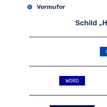
Zum
Vormufor
Inhalt
springen
Schild „
WORD