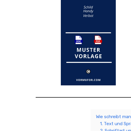
Wie schreibt man
1. Text und Sp
2. Schriftart u