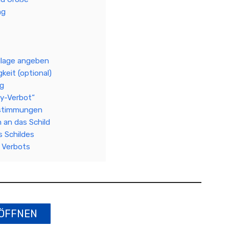
ng
dlage angeben
keit (optional)
ng
y-Verbot“
estimmungen
an das Schild
 Schildes
 Verbots
ÖFFNEN