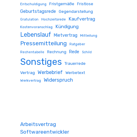
Fristgemäße
Fristlose
Entschuldigung
Geburtstagsrede
Gegendarstellung
Kaufvertrag
Hochzeitsrede
Gratulation
Kündigung
Kostenvoranschlag
Lebenslauf
Mietvertrag
Mitteilung
Pressemitteilung
Ratgeber
Rede
Rechnung
Rechentabelle
Schild
Sonstiges
Trauerrede
Werbebrief
Vertrag
Werbetext
Widerspruch
Werkvertrag
Arbeitsvertrag
Softwareentwickler