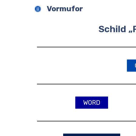
Zum
Vormufor
Inhalt
springen
Schild 
WORD