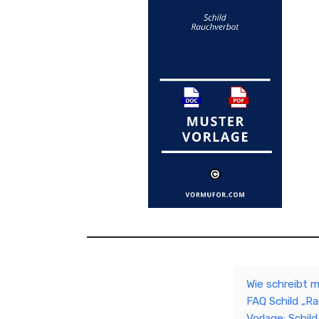
Wie schreibt 
FAQ Schild „R
Vorlage: Schil