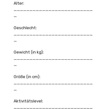
Alter:
_________________________
_
Geschlecht:
_________________________
_
Gewicht (in kg):
_________________________
_
Größe (in cm):
_________________________
_
Aktivitätslevel:
_________________________