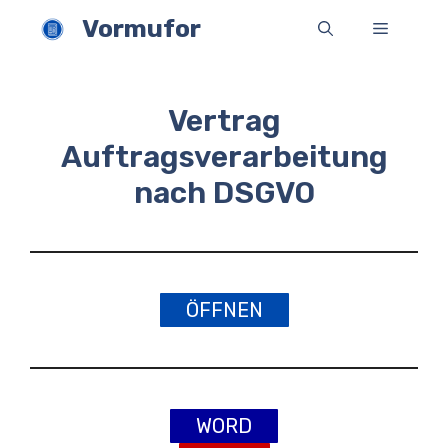
Zum
Vormufor
Menü
Inhalt
springen
Vertrag
Auftragsverarbeitung
nach DSGVO
ÖFFNEN
WORD