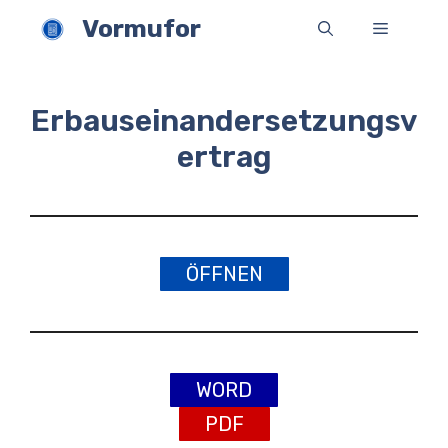
Zum
Vormufor
Menü
Inhalt
springen
Erbauseinandersetzungsv
ertrag
ÖFFNEN
WORD
PDF