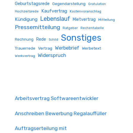
Geburtstagsrede
Gegendarstellung
Gratulation
Kaufvertrag
Hochzeitsrede
Kostenvoranschlag
Lebenslauf
Kündigung
Mietvertrag
Mitteilung
Pressemitteilung
Ratgeber
Rechentabelle
Sonstiges
Rede
Rechnung
Schild
Werbebrief
Trauerrede
Vertrag
Werbetext
Widerspruch
Werkvertrag
Arbeitsvertrag Softwareentwickler
Anschreiben Bewerbung Regalauffüller
Auftragserteilung mit